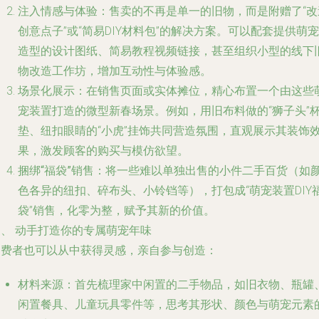
注入情感与体验
：售卖的不再是单一的旧物，而是附赠了“改
创意点子”或“简易DIY材料包”的解决方案。可以配套提供萌宠
造型的设计图纸、简易教程视频链接，甚至组织小型的线下
物改造工作坊，增加互动性与体验感。
场景化展示
：在销售页面或实体摊位，精心布置一个由这些
宠装置打造的微型新春场景。例如，用旧布料做的“狮子头”
垫、纽扣眼睛的“小虎”挂饰共同营造氛围，直观展示其装饰
果，激发顾客的购买与模仿欲望。
捆绑“福袋”销售
：将一些难以单独出售的小件二手百货（如
色各异的纽扣、碎布头、小铃铛等），打包成“萌宠装置DIY
袋”销售，化零为整，赋予其新的价值。
三、 动手打造你的专属萌宠年味
消费者也可以从中获得灵感，亲自参与创造：
材料来源
：首先梳理家中闲置的二手物品，如旧衣物、瓶罐
闲置餐具、儿童玩具零件等，思考其形状、颜色与萌宠元素