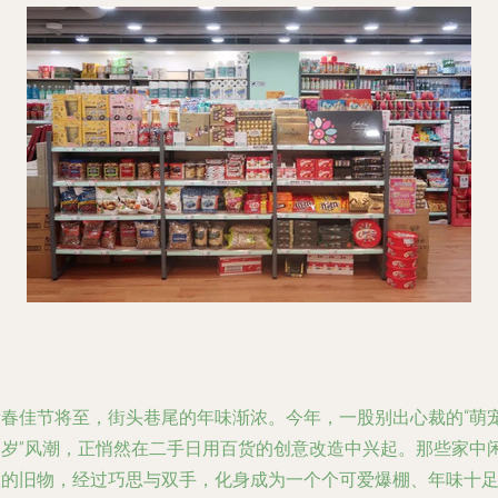
新春佳节将至，街头巷尾的年味渐浓。今年，一股别出心裁的“萌
贺岁”风潮，正悄然在二手日用百货的创意改造中兴起。那些家中
置的旧物，经过巧思与双手，化身成为一个个可爱爆棚、年味十