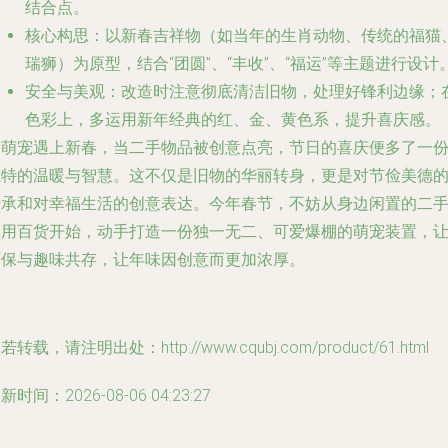
结合点。
核心构思
：以新春吉祥物（如当年的生肖动物、传统的福猫
瑞狮）为原型，结合“团圆”、“丰收”、“福运”等主题进行设计
安全与美观
：改造时注意彻底清洁旧物，处理好锋利边缘；
色彩上，多运用新年经典的红、金、黄色系，提升喜庆感。
当萌宠遇上新春，当二手物品被创意点亮，节日的喜庆便多了一
独特的温暖与智慧。这不仅是旧物的华丽转身，更是对节俭美德
传承和对幸福生活的创意表达。今年春节，不妨从身边闲置的二
日用百货开始，动手打造一份独一无二、可爱爆棚的萌宠装置，
环保与趣味共存，让年味因创意而更加浓厚。
若转载，请注明出处：http://www.cqubj.com/product/61.html
新时间：2026-08-06 04:23:27