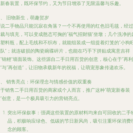
的新春装置，既环保节约，又为节日增添了无限温馨与乐趣。
、 旧物新生，萌趣贺岁
谁说二手物品只能沉寂在角落？一个不再使用的红色旧毛毯，经
剪裁与填充，可以变成憨态可掬的“福气招财猫”坐墩；几个洗净的
弃塑料瓶，配上毛线和不织布，就能组装成一组提着灯笼的“小狗
旺队”；就连破损的陶瓷碗碟碎片，也能在巧手下拼贴成寓意吉祥
“锦鲤”墙面装饰。这些源自二手日用百货的创意，核心在于“再利
”与“再创造”，让旧物承载新年的祝福，让萌宠形象传递欢乐。
二、 销售亮点：环保理念与情感价值的双重奏
对于销售二手日用百货的商家或个人而言，推广这种“萌宠新春装
置”创意，是一个极具吸引力的营销亮点。
突出环保叙事
：强调这些装置的原材料均来自可回收的二手
品，积极响应绿色、低碳的节日新风尚，吸引注重环保消费
念的顾客。