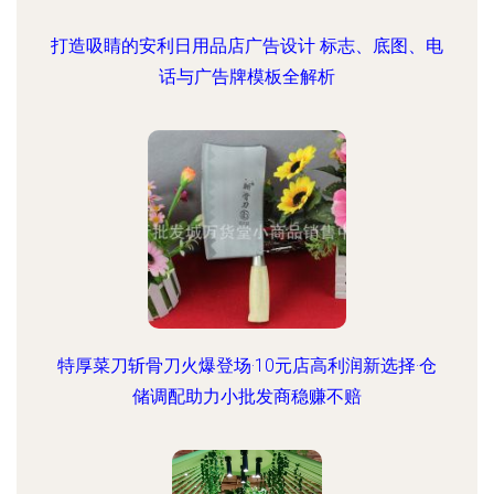
打造吸睛的安利日用品店广告设计 标志、底图、电
话与广告牌模板全解析
特厚菜刀斩骨刀火爆登场·10元店高利润新选择·仓
储调配助力小批发商稳赚不赔