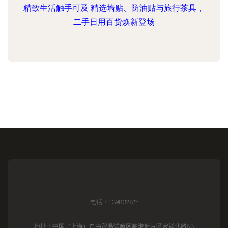
精致生活触手可及 精选墙贴、防油贴与旅行茶具，
二手日用百货焕新登场
电话：1398328**
地址：中国（上海）自由贸易试验区临港新片区宏祥北路83