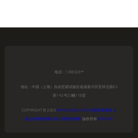
电话：1398328**
地址：中国（上海）自由贸易试验区临港新片区宏祥北路83
弄1-42号20幢118室
COPYRIGHT © 2026
WWW.CQUBJ.COM
日用百货销售
上
海之伦商贸有限公司
日用百货销售
版权所有
SITEMAP