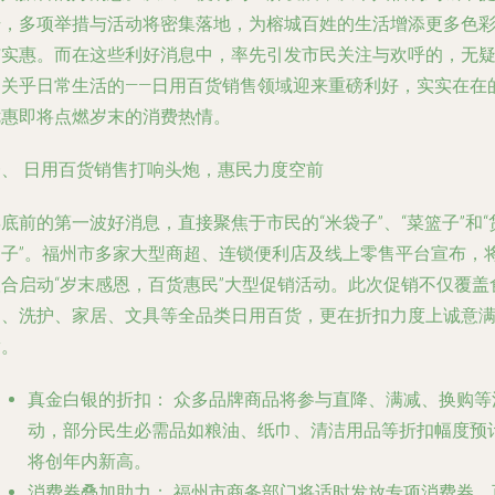
升，多项举措与活动将密集落地，为榕城百姓的生活增添更多色
与实惠。而在这些利好消息中，率先引发市民关注与欢呼的，无
是关乎日常生活的——日用百货销售领域迎来重磅利好，实实在在
优惠即将点燃岁末的消费热情。
一、 日用百货销售打响头炮，惠民力度空前
底前的第一波好消息，直接聚焦于市民的“米袋子”、“菜篮子”和“
架子”。福州市多家大型商超、连锁便利店及线上零售平台宣布，
联合启动“岁末感恩，百货惠民”大型促销活动。此次促销不仅覆盖
品、洗护、家居、文具等全品类日用百货，更在折扣力度上诚意
满。
真金白银的折扣：
众多品牌商品将参与直降、满减、换购等
动，部分民生必需品如粮油、纸巾、清洁用品等折扣幅度预
将创年内新高。
消费券叠加助力：
福州市商务部门将适时发放专项消费券，