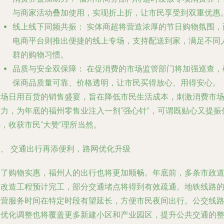
与商家活动叠加使用，实现折上折，让市民享受到双重优惠
线上线下同频共振：
实体商超将营造浓厚的节日购物氛围，
电商平台则推出便捷的线上专场，支持配送到家，满足不同
群的购物习惯。
品质与安全双保障：
在促消费的市场监管部门将加强巡查，
保商品质量可靠、价格透明，让市民买得放心、用得安心。
这场日用百货的销售盛宴，旨在降低市民生活成本，刺激消费市
活力，为年底的福州零售业注入一剂“强心针”，可谓既贴心又提振
，收获市民“大赞”理所当然。
二、 交通出行再添便利，路网优化升级
除了购物实惠，福州人的出行也将更加顺畅。年底前，多条市政
路改造工程预计完工，部分交通堵点将得到有效疏通。地铁线路
运营服务时间在特定时段有望延长，方便市民夜间出行。公交线
的优化调整也将覆盖更多新建小区和产业园区，提升公共交通的