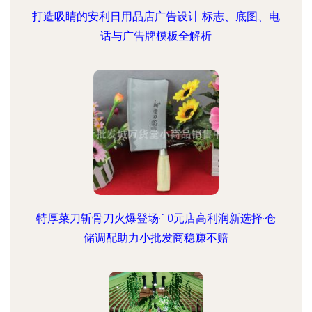
打造吸睛的安利日用品店广告设计 标志、底图、电
话与广告牌模板全解析
特厚菜刀斩骨刀火爆登场·10元店高利润新选择·仓
储调配助力小批发商稳赚不赔