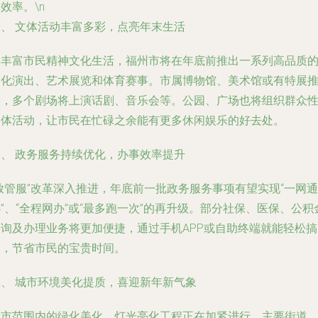
效率。\n
三、 文体活动丰富多彩，点亮年末生活
为丰富市民精神文化生活，福州市将在年底前推出一系列高品质
文化演出、艺术展览和体育赛事。市属博物馆、美术馆或有特展
出，多个剧场将上演话剧、音乐会等。公园、广场也将组织群众
文体活动，让市民在忙碌之余能有更多休闲娱乐的好去处。
四、 政务服务持续优化，办事效率提升
放管服”改革深入推进，年底前一批政务服务事项有望实现“一网通
”、“全程网办”或“最多跑一次”的再升级。部分社保、医保、公积
查询及办理业务将更加便捷，通过手机APP或自助终端就能轻松搞
定，节省市民的宝贵时间。
五、 城市环境美化提质，喜迎新年新气象
全市范围内的绿化美化、灯光亮化工程正在加紧进行，主要街道